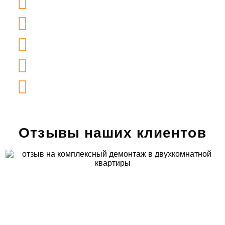
в договоре
Гарантия на
соблюдение правил
безопасности
Гарантия полной
материальной
ответственности
Гарантия выезда бригады
в день
подписания договора
Гарантия на
бесплатное
составление сметы
и ее точность
Отзывы наших клиентов