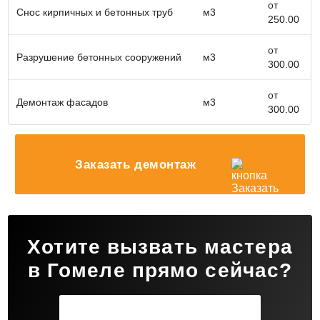
от
Снос кирпичных и бетонных труб
м3
соблюдение сроков и конкурентоспособные цены.
250.00
Наша цель - сделать процесс демонтажа
максимально комфортным для вас, предоставив
от
Разрушение бетонных сооружений
м3
полный спектр услуг и поддержку на каждом этапе
300.00
работы.
Не откладывайте ремонт или реконструкцию на
от
Демонтаж фасадов
м3
потом - свяжитесь с нашей командой уже сегодня
300.00
и получите консультацию по всем вопросам,
связанным с демонтажом конструкций!
Заказать демонтаж
Хотите вызвать мастера
в Гомеле прямо сейчас?