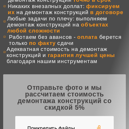
Никаких внезапных доплат:
фиксируем
их
на демонтаж конструкций
в договоре
Любые задачи по плечу: выполняем
демонтаж конструкций на
объектах
любой сложности
Работаем без авансов -
оплата
берется
только
по факту
сдачи
Адекватная стоимость на демонтаж
конструкций и
гарантия лучшей цены
благодаря нашим инструментам
Отправьте фото и мы
рассчитаем стоимость
демонтажа конструкций со
скидкой 5%
Прикрепить файлы