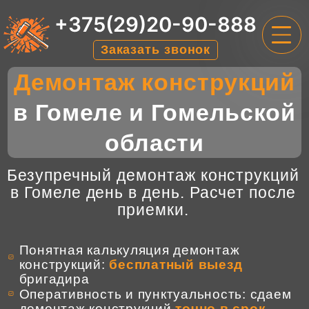
+375(29)20-90-888
Заказать звонок
Демонтаж конструкций
ГЛАВНАЯ
в Гомеле и Гомельской
УСЛУГИ
области
ЦЕНЫ
О НАС
Безупречный демонтаж конструкций
в Гомеле день в день. Расчет после
ОТЗЫВЫ
приемки.
КОНТАКТЫ
Понятная калькуляция демонтаж
конструкций:
бесплатный выезд
бригадира
Оперативность и пунктуальность: сдаем
демонтаж конструкций
точно в срок